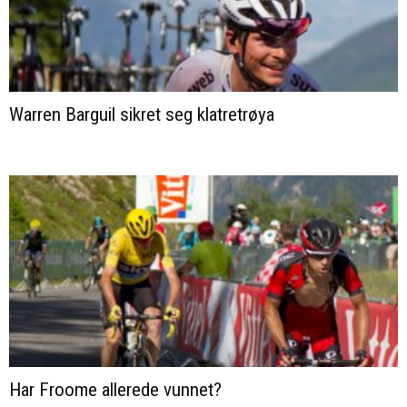
Warren Barguil sikret seg klatretrøya
Har Froome allerede vunnet?