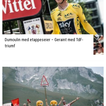
Dumoulin med etappeseier – Geraint med TdF-
triumf