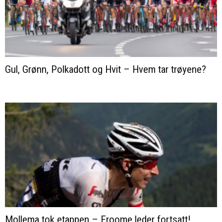
Gul, Grønn, Polkadott og Hvit – Hvem tar trøyene?
Mollema tok etappen – Froome leder fortsatt!