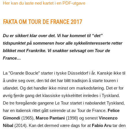
Summary - Stage 6 - Tour de France 2017
Her kan du laste ned kartet i en PDF-utgave
03:36
Summary - Stage 5 - Tour de France 2017
FAKTA OM TOUR DE FRANCE 2017
03:46
Du er sikkert klar over det. Vi har kommet til “det”
Summary - Stage 4 - Tour de France 2017
03:23
tidspunktet på sommeren hvor alle sykkelinteresserte retter
blikket mot Frankrike. Vi snakker selvsagt om Tour de
Summary - Stage 3 - Tour de France 2017
France…
03:58
Summary - Stage 2 - Tour de France 2017
La ”Grande Boucle” starter i tyske Düsseldorf i år. Kanskje ikke til
04:07
å undre seg over, den tid det har blitt tradisjon å starte touren i
utlandet. Og det handler ikke minst om markedsføring. Det er for
Summary - Stage 1 - Tour de France 2017
03:37
øvrig fjerde gang det klassiske sykkelrittet innledes i Tyskland.
De tre foregående gangene Le Tour startet i nabolandet Tyskland,
har en italiensk rittet gått seirende ut av Tour de France.
Felice
Gimondi
(1965),
Marco Pantani
(1998) og senest
Vincenzo
Nibal
(2014). Kan det dermed være dags for at
Fabio Aru
tar den