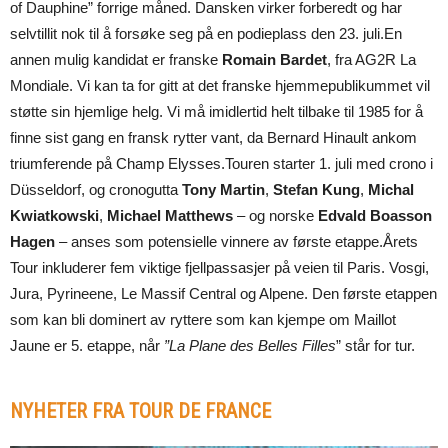
of Dauphine” forrige måned. Dansken virker forberedt og har
selvtillit nok til å forsøke seg på en podieplass den 23. juli.En
annen mulig kandidat er franske
Romain Bardet
, fra AG2R La
Mondiale. Vi kan ta for gitt at det franske hjemmepublikummet vil
støtte sin hjemlige helg. Vi må imidlertid helt tilbake til 1985 for å
finne sist gang en fransk rytter vant, da Bernard Hinault ankom
triumferende på Champ Elysses.Touren starter 1. juli med crono i
Düsseldorf, og cronogutta
Tony Martin
,
Stefan Kung
,
Michal
Kwiatkowski
,
Michael Matthews
– og norske
Edvald Boasson
Hagen
– anses som potensielle vinnere av første etappe.Årets
Tour inkluderer fem viktige fjellpassasjer på veien til Paris. Vosgi,
Jura, Pyrineene, Le Massif Central og Alpene. Den første etappen
som kan bli dominert av ryttere som kan kjempe om Maillot
Jaune er 5. etappe, når
”La Plane des Belles Filles
” står for tur.
NYHETER FRA TOUR DE FRANCE