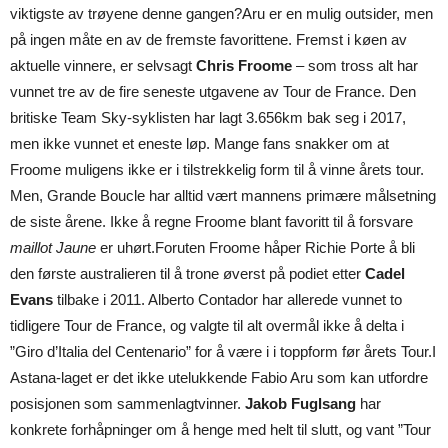
viktigste av trøyene denne gangen?Aru er en mulig outsider, men
på ingen måte en av de fremste favorittene. Fremst i køen av
aktuelle vinnere, er selvsagt
Chris Froome
– som tross alt har
vunnet tre av de fire seneste utgavene av Tour de France. Den
britiske Team Sky-syklisten har lagt 3.656km bak seg i 2017,
men ikke vunnet et eneste løp. Mange fans snakker om at
Froome muligens ikke er i tilstrekkelig form til å vinne årets tour.
Men, Grande Boucle har alltid vært mannens primære målsetning
de siste årene. Ikke å regne Froome blant favoritt til å forsvare
maillot Jaune
er uhørt.Foruten Froome håper Richie Porte å bli
den første australieren til å trone øverst på podiet etter
Cadel
Evans
tilbake i 2011. Alberto Contador har allerede vunnet to
tidligere Tour de France, og valgte til alt overmål ikke å delta i
”Giro d’Italia del Centenario” for å være i i toppform før årets Tour.I
Astana-laget er det ikke utelukkende Fabio Aru som kan utfordre
posisjonen som sammenlagtvinner.
Jakob Fuglsang
har
konkrete forhåpninger om å henge med helt til slutt, og vant ”Tour