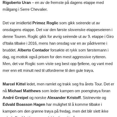
Rigoberto Uran
– en av de fremste på dagens etappe med
målgang i Serre Chevalier.
Det var imidlertid
Primoz Roglic
som gikk seirende ut av
onsdagens etappe. Det var den første slovenske etappeseieren i
denne Touren. Roglic gikk for øvrig seirende ut av 9. etappe i Giro
d’Italia tilbake i 2016, mens han onsdag var en av pådriverne i
bruddet.
Alberto Contador
forsøkte et rykk som førstemann i
dag, og mottok også prisen for den mest aggressive rytteren.
Men, det var Roglic som viste seg best opp fjellene, og vant med
mer enn ett minutt ned til utfordrerne til den gule trøya.
Marcel Kittel
ledet, men ramlet og trakk seg fra årets Tour. Det er
nå
Michael Matthews
som leder kampen om poengtrøya foran
André Greipel
og norske
Alexander Kristoff
. Sistnevnte og
Edvald Boasson Hagen
har mulighet til å komme tilbake i
kampen om den grønne trøya på fredag, men det blir slett ikke