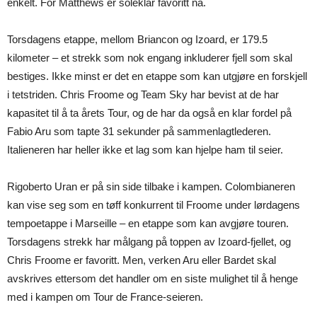
enkelt. For Matthews er soleklar favoritt nå.
Torsdagens etappe, mellom Briancon og Izoard, er 179.5
kilometer – et strekk som nok engang inkluderer fjell som skal
bestiges. Ikke minst er det en etappe som kan utgjøre en forskjell
i tetstriden. Chris Froome og Team Sky har bevist at de har
kapasitet til å ta årets Tour, og de har da også en klar fordel på
Fabio Aru som tapte 31 sekunder på sammenlagtlederen.
Italieneren har heller ikke et lag som kan hjelpe ham til seier.
Rigoberto Uran er på sin side tilbake i kampen. Colombianeren
kan vise seg som en tøff konkurrent til Froome under lørdagens
tempoetappe i Marseille – en etappe som kan avgjøre touren.
Torsdagens strekk har målgang på toppen av Izoard-fjellet, og
Chris Froome er favoritt. Men, verken Aru eller Bardet skal
avskrives ettersom det handler om en siste mulighet til å henge
med i kampen om Tour de France-seieren.