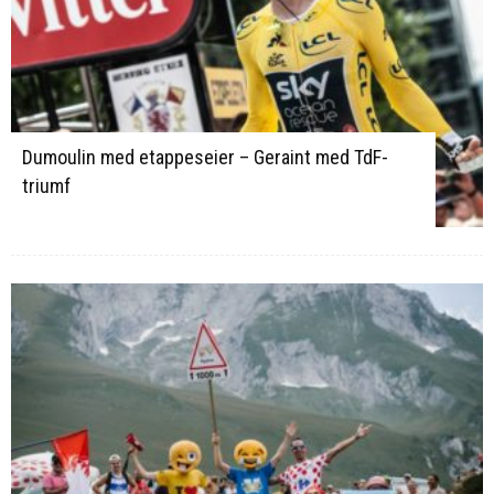
Dumoulin med etappeseier – Geraint med TdF-
triumf