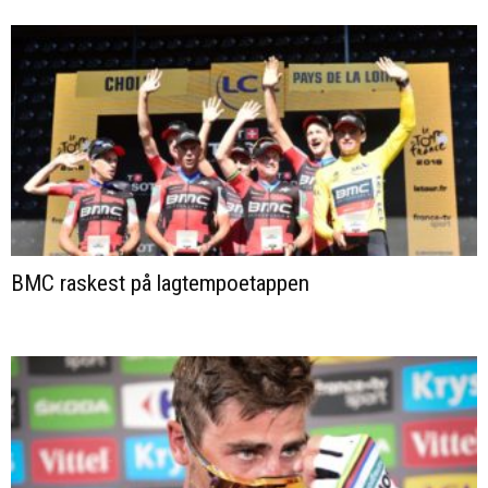
BMC raskest på lagtempoetappen