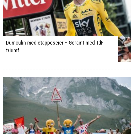
Dumoulin med etappeseier – Geraint med TdF-
triumf