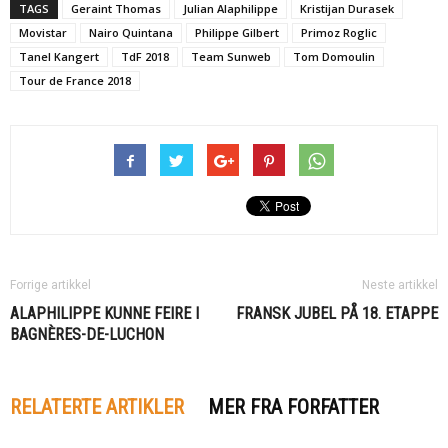
TAGS
Geraint Thomas
Julian Alaphilippe
Kristijan Durasek
Movistar
Nairo Quintana
Philippe Gilbert
Primoz Roglic
Tanel Kangert
TdF 2018
Team Sunweb
Tom Domoulin
Tour de France 2018
Forrige artikkel
Neste artikkel
ALAPHILIPPE KUNNE FEIRE I
FRANSK JUBEL PÅ 18. ETAPPE
BAGNÈRES-DE-LUCHON
RELATERTE ARTIKLER
MER FRA FORFATTER