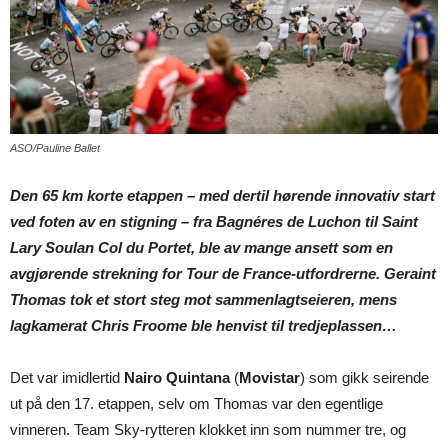
ASO/Pauline Ballet
Den 65 km korte etappen – med dertil hørende innovativ start
ved foten av en stigning – fra Bagnéres de Luchon til Saint
Lary Soulan Col du Portet, ble av mange ansett som en
avgjørende strekning for Tour de France-utfordrerne. Geraint
Thomas tok et stort steg mot sammenlagtseieren, mens
lagkamerat Chris Froome ble henvist til tredjeplassen…
Det var imidlertid
Nairo Quintana
(
Movistar
) som gikk seirende
ut på den 17. etappen, selv om Thomas var den egentlige
vinneren. Team Sky-rytteren klokket inn som nummer tre, og