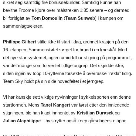
sikret seg samtidig fire bonussekunder. Samtidig kunne han
bevitne Froome kjøre over målstreken 1:35 senere – og dermed
bli forbigått av
Tom Domoulin
(
Team
Sunweb
) i kampen om
sammenlagtseieren.
Philippe Gilbert
stilte ikke til start i dag, grunnet krasjen på den
16. etappen. Sammenstøtet sørget for brudd i en kneskål. Med
det nye startsystemet, og en umiddelbar stigning på programmet,
var det mange som forventet tidlige angrep. Det skjedde ikke,
siden ingen av topp 10-rytterne forsøkte å overraske ”røkla” tidlig.
Team Sky holdt på sin side hovedfeltet i et jerngrep.
Vi har kanskje sett viktige nyvinninger i sykkelsporten enn denne
startformen. Mens
Tanel
Kangert
var først etter den innledende
stigningen, ble han kjapt innhentet av
Kristijan Durasek
og
Julian Alaphilippe
– hvis rytter også knep gårsdagens etappe.