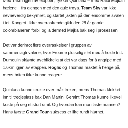
Med 14km igjen av etappen, rykket Quintana – med Rafal Majka i
hælene – fra gjengen med den gule trøya.
Team Sky
var ikke
nevneverdig bekymret, og startet jakten på den ensomme svalen
i tet; Kangert. Ikke overraskende gikk den 28 år gamle
colombianeren forbi, og la dermed Majka bak seg i prosessen.
Det var derimot flere overraskelser i gruppen av
sammenlagtrivalene, hvor Froome plutselig slet med å holde tritt.
Dumoulin skjønte øyeblikkelig at det var dags for å angripe med
1.6km igjen av etappen.
Roglic
og Thomas maktet å henge på,
mens briten ikke kunne reagere.
Quintana kunne cruise over målstreken, mens Thomas klokket
inn til tredjeplass bak Dan Martin. Geraint Thomas kunne likevel
koste på seg et stort smil. Og hvordan kan man laste mannen?
Hans første
Grand Tour
-suksess er like rundt hjørnet.