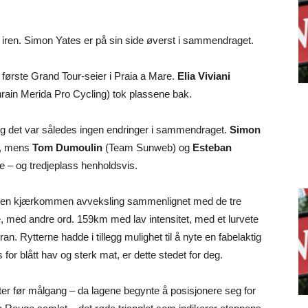
e iren. Simon Yates er på sin side øverst i sammendraget.
første Grand Tour-seier i Praia a Mare.
Elia Viviani
rain Merida Pro Cycling) tok plassene bak.
 og det var således ingen endringer i sammendraget.
Simon
a, mens
Tom Dumoulin
(Team Sunweb) og
Esteban
e – og tredjeplass henholdsvis.
ro en kjærkommen avveksling sammenlignet med de tre
ne, med andre ord. 159km med lav intensitet, med et lurvete
ran. Rytterne hadde i tillegg mulighet til å nyte en fabelaktig
for blått hav og sterk mat, er dette stedet for deg.
ter før målgang – da lagene begynte å posisjonere seg for