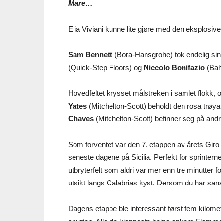
Mare…
Elia Viviani kunne lite gjøre med den eksplosiv
Sam Bennett
(Bora-Hansgrohe) tok endelig sin 
(Quick-Step Floors) og
Niccolo Bonifazio
(Bah
Hovedfeltet krysset målstreken i samlet flokk,
Yates
(Mitchelton-Scott) beholdt den rosa trøy
Chaves
(Mitchelton-Scott) befinner seg på andr
Som forventet var den 7. etappen av årets Gi
seneste dagene på Sicilia. Perfekt for sprinter
utbryterfelt som aldri var mer enn tre minutter fo
utsikt langs Calabrias kyst. Dersom du har sans 
Dagens etappe ble interessant først fem kilome