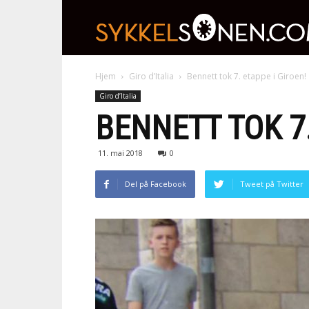
Hjem
Giro d’Italia
Bennett tok 7. etappe i Giroen!
Giro d’Italia
BENNETT TOK 7.
11. mai 2018
0
Del på Facebook
Tweet på Twitter