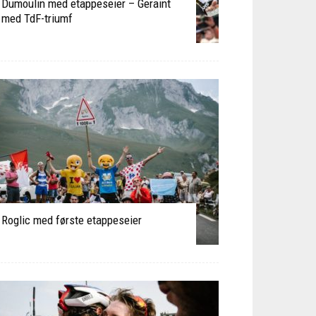
Dumoulin med etappeseier – Geraint
med TdF-triumf
Roglic med første etappeseier