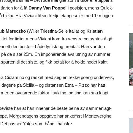
 Rouge samlet – det røde trianglet som indikerer etappens
farten for å få
Danny Van Poppel
i posisjon, mens Quick-
jelpe Elia Viviani til sin tredje etappeseier med 1km igjen.
ub Mareczko
(Wilier Triestina-Selle Italia) og
Kristian
ttet for tidlig, mens Viviani kom fra venstre og syntes å gå
ennett den beste – både fysisk og mentalt. Han var den
iani på de siste 25m. En imponerende avslutning av nummer
urten til det siste, og fikk betalt for å holde hodet kaldt.
ia Ciclamino og rasket med seg en rekke poeng underveis,
e dagene på Sicilia – og distansen Etna – Pizzo har hatt
 er en avgjørende faktor i sykling, og ting kan snu kjapt.
beviste han at han innehar de beste beina av sammenlagt-
tappe. Morgendagens oppgave har ankomst i Montevergine
 Det passer Yates som hånd i hanske.