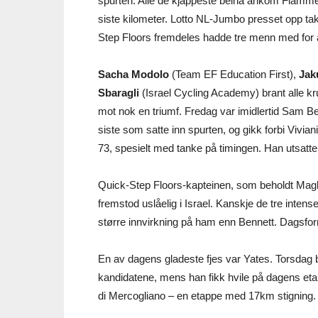
spurten. Alle de kjappeste beina ankom Flamme
siste kilometer. Lotto NL-Jumbo presset opp takt
Step Floors fremdeles hadde tre menn med for å h
Sacha Modolo
(Team EF Education First),
Jak
Sbaragli
(Israel Cycling Academy) brant alle kru
mot nok en triumf. Fredag var imidlertid Sam B
siste som satte inn spurten, og gikk forbi Viv
73, spesielt med tanke på timingen. Han utsatte sp
Quick-Step Floors-kapteinen, som beholdt Magl
fremstod uslåelig i Israel. Kanskje de tre intens
større innvirkning på ham enn Bennett. Dagsform
En av dagens gladeste fjes var Yates. Torsdag 
kandidatene, mens han fikk hvile på dagens e
di Mercogliano – en etappe med 17km stigning.