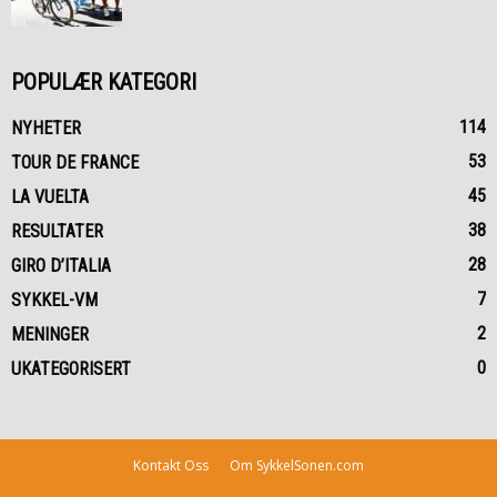
POPULÆR KATEGORI
114
NYHETER
53
TOUR DE FRANCE
45
LA VUELTA
38
RESULTATER
28
GIRO D’ITALIA
7
SYKKEL-VM
2
MENINGER
0
UKATEGORISERT
Kontakt Oss
Om SykkelSonen.com