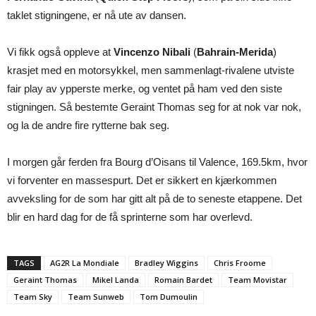
taklet stigningene, er nå ute av dansen.
Vi fikk også oppleve at
Vincenzo Nibali
(
Bahrain-Merida
)
krasjet med en motorsykkel, men sammenlagt-rivalene utviste
fair play av ypperste merke, og ventet på ham ved den siste
stigningen. Så bestemte Geraint Thomas seg for at nok var nok,
og la de andre fire rytterne bak seg.
I morgen går ferden fra Bourg d’Oisans til Valence, 169.5km, hvor
vi forventer en massespurt. Det er sikkert en kjærkommen
avveksling for de som har gitt alt på de to seneste etappene. Det
blir en hard dag for de få sprinterne som har overlevd.
TAGS
AG2R La Mondiale
Bradley Wiggins
Chris Froome
Geraint Thomas
Mikel Landa
Romain Bardet
Team Movistar
Team Sky
Team Sunweb
Tom Dumoulin