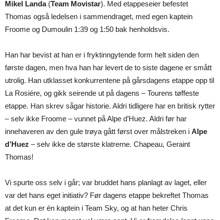
Mikel Landa
(
Team Movistar
). Med etappeseier befestet
Thomas også ledelsen i sammendraget, med egen kaptein
Froome og Dumoulin 1:39 og 1:50 bak henholdsvis.
Han har bevist at han er i fryktinngytende form helt siden den
første dagen, men hva han har levert de to siste dagene er smått
utrolig. Han utklasset konkurrentene på gårsdagens etappe opp til
La Rosiére, og gikk seirende ut på dagens – Tourens tøffeste
etappe. Han skrev sågar historie. Aldri tidligere har en britisk rytter
– selv ikke Froome – vunnet på Alpe d’Huez. Aldri før har
innehaveren av den gule trøya gått først over målstreken i
Alpe
d’Huez
– selv ikke de største klatrerne. Chapeau, Geraint
Thomas!
Vi spurte oss selv i går; var bruddet hans planlagt av laget, eller
var det hans eget initiativ? Før dagens etappe bekreftet Thomas
at det kun er én kaptein i Team Sky, og at han heter Chris