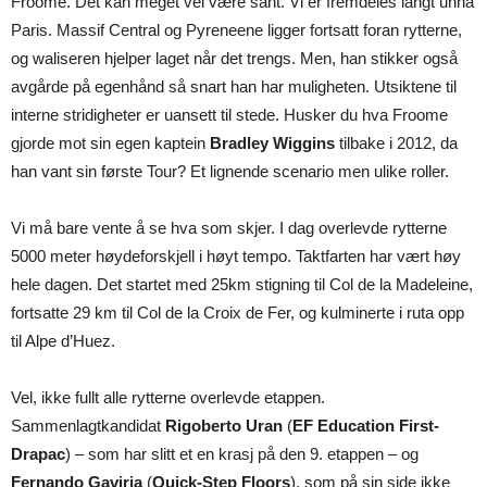
Froome. Det kan meget vel være sant. Vi er fremdeles langt unna
Paris. Massif Central og Pyreneene ligger fortsatt foran rytterne,
og waliseren hjelper laget når det trengs. Men, han stikker også
avgårde på egenhånd så snart han har muligheten. Utsiktene til
interne stridigheter er uansett til stede. Husker du hva Froome
gjorde mot sin egen kaptein
Bradley Wiggins
tilbake i 2012, da
han vant sin første Tour? Et lignende scenario men ulike roller.
Vi må bare vente å se hva som skjer. I dag overlevde rytterne
5000 meter høydeforskjell i høyt tempo. Taktfarten har vært høy
hele dagen. Det startet med 25km stigning til Col de la Madeleine,
fortsatte 29 km til Col de la Croix de Fer, og kulminerte i ruta opp
til Alpe d’Huez.
Vel, ikke fullt alle rytterne overlevde etappen.
Sammenlagtkandidat
Rigoberto Uran
(
EF Education First-
Drapac
) – som har slitt et en krasj på den 9. etappen – og
Fernando Gaviria
(
Quick-Step Floors
), som på sin side ikke