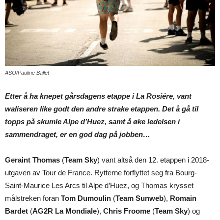
ASO/Pauline Ballet
Etter å ha knepet gårsdagens etappe i La Rosiére, vant
waliseren like godt den andre strake etappen. Det å gå til
topps på skumle Alpe d’Huez, samt å øke ledelsen i
sammendraget, er en god dag på jobben…
Geraint Thomas
(
Team Sky
) vant altså den 12. etappen i 2018-
utgaven av Tour de France. Rytterne forflyttet seg fra Bourg-
Saint-Maurice Les Arcs til Alpe d’Huez, og Thomas krysset
målstreken foran
Tom Dumoulin
(
Team Sunweb
),
Romain
Bardet
(
AG2R La Mondiale
),
Chris Froome
(
Team Sky
) og