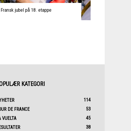
Fransk jubel på 18. etappe
OPULÆR KATEGORI
114
YHETER
53
OUR DE FRANCE
45
A VUELTA
38
ESULTATER