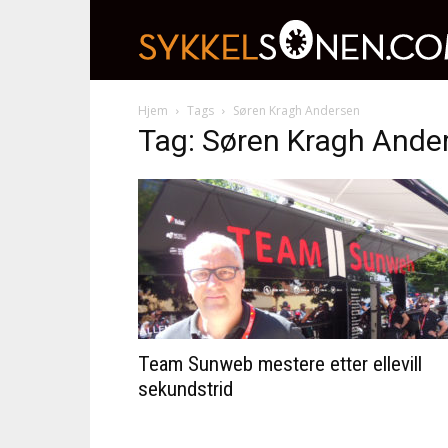
Hjem
Tags
Søren Kragh Andersen
Tag: Søren Kragh Ande
Team Sunweb mestere etter ellevill
sekundstrid