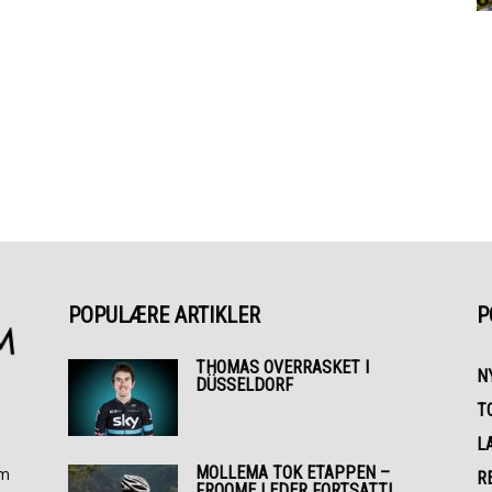
POPULÆRE ARTIKLER
P
THOMAS OVERRASKET I
N
DÜSSELDORF
T
L
MOLLEMA TOK ETAPPEN –
om
R
FROOME LEDER FORTSATT!