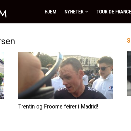
SykkelSonen.com
HJEM
NYHETER
TOUR DE FRANC
rsen
S
Trentin og Froome feirer i Madrid!