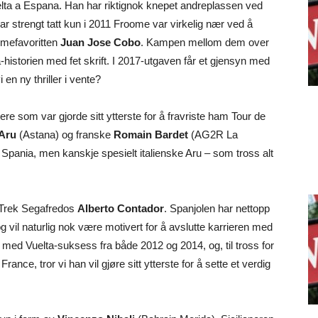
uelta a Espana. Han har riktignok knepet andreplassen ved
ar strengt tatt kun i 2011 Froome var virkelig nær ved å
mmefavoritten
Juan Jose Cobo
. Kampen mellom dem over
-historien med fet skrift. I 2017-utgaven får et gjensyn med
en ny thriller i vente?
re som var gjorde sitt ytterste for å fravriste ham Tour de
 Aru
(Astana) og franske
Romain Bardet
(AG2R La
 Spania, men kanskje spesielt italienske Aru – som tross alt
r Trek Segafredos
Alberto Contador
. Spanjolen har nettopp
g vil naturlig nok være motivert for å avslutte karrieren med
med Vuelta-suksess fra både 2012 og 2014, og, til tross for
rance, tror vi han vil gjøre sitt ytterste for å sette et verdig