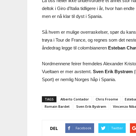
La oss heller ikke undervurdere et annet stor n
deltok i Giro d’Italia tidligere i år, hvor han en
men er nå klar til dyst i Spania.
Så hvem er mulige overraskelser, spør du ka
trøya i Tour de France, og regnes som det nest
åndedrag legge til colombianeren
Esteban Cha
Nordmennene feirer fremdeles Alexander Kristoff
Vueltaen er mer avstemt.
Sven Erik Bystrøm
(
Sport) er nemlig Norges håp i Spania.
TAGS
Alberto Contador
Chris Froome
Esteb
Romain Bardet
Sven Erik Bystrøm
Vincenzo Niba
DEL
Facebook
Twitter