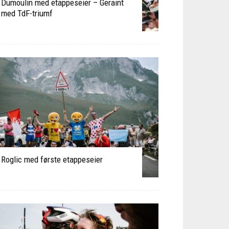
Dumoulin med etappeseier – Geraint
med TdF-triumf
Roglic med første etappeseier