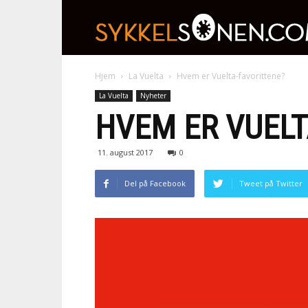
Hjem
La Vuelta
Hvem er Vuelta-favorittene?
La Vuelta
Nyheter
HVEM ER VUELT
11. august 2017
0
Del på Facebook
Tweet på Twitter