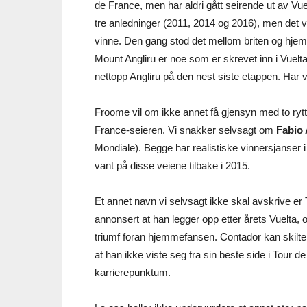
de France, men har aldri gått seirende ut av V
tre anledninger (2011, 2014 og 2016), men det v
vinne. Den gang stod det mellom briten og hje
Mount Angliru er noe som er skrevet inn i Vuelta
nettopp Angliru på den nest siste etappen. Har vi 
Froome vil om ikke annet få gjensyn med to rytte
France-seieren. Vi snakker selvsagt om
Fabio
Mondiale). Begge har realistiske vinnersjanser i
vant på disse veiene tilbake i 2015.
Et annet navn vi selvsagt ikke skal avskrive e
annonsert at han legger opp etter årets Vuelta, o
triumf foran hjemmefansen. Contador kan skilte 
at han ikke viste seg fra sin beste side i Tour de F
karrierepunktum.