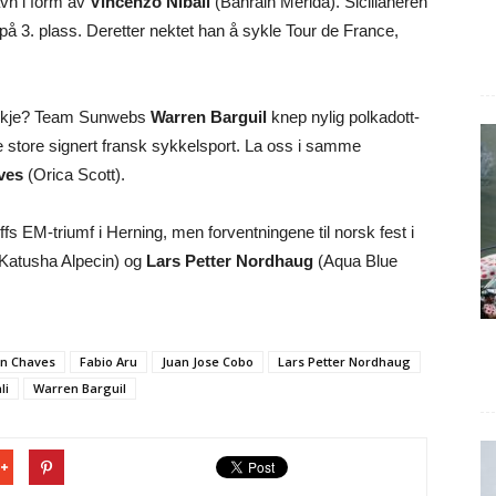
avn i form av
Vincenzo Nibali
(Bahrain Merida). Sicilianeren
dte på 3. plass. Deretter nektet han å sykle Tour de France,
nskje? Team Sunwebs
Warren Barguil
knep nylig polkadott-
e store signert fransk sykkelsport. La oss i samme
ves
(Orica Scott).
s EM-triumf i Herning, men forventningene til norsk fest i
Katusha Alpecin) og
Lars Petter Nordhaug
(Aqua Blue
an Chaves
Fabio Aru
Juan Jose Cobo
Lars Petter Nordhaug
li
Warren Barguil