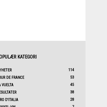
OPULÆR KATEGORI
114
YHETER
53
OUR DE FRANCE
45
A VUELTA
38
ESULTATER
28
RO D’ITALIA
7