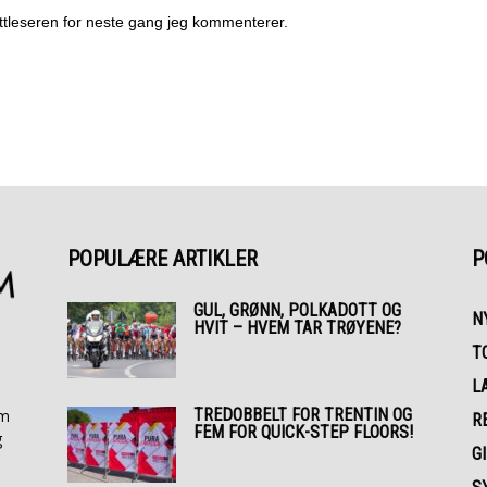
ettleseren for neste gang jeg kommenterer.
POPULÆRE ARTIKLER
P
GUL, GRØNN, POLKADOTT OG
N
HVIT – HVEM TAR TRØYENE?
T
L
TREDOBBELT FOR TRENTIN OG
om
R
FEM FOR QUICK-STEP FLOORS!
g
GI