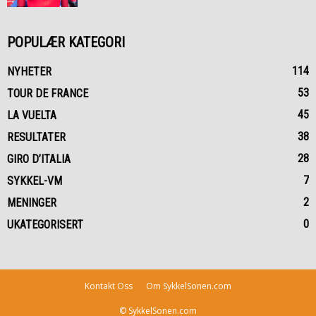
POPULÆR KATEGORI
114
NYHETER
53
TOUR DE FRANCE
45
LA VUELTA
38
RESULTATER
28
GIRO D’ITALIA
7
SYKKEL-VM
2
MENINGER
0
UKATEGORISERT
Kontakt Oss
Om SykkelSonen.com
© SykkelSonen.com