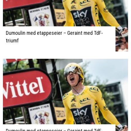
Dumoulin med etappeseier – Geraint med TdF-
triumf
Dumoulin med etappeseier – Geraint med TdF-