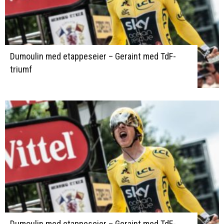
Dumoulin med etappeseier – Geraint med TdF-
triumf
Dumoulin med etappeseier – Geraint med TdF-