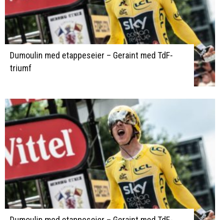
Dumoulin med etappeseier – Geraint med TdF-
triumf
Dumoulin med etappeseier – Geraint med TdF-