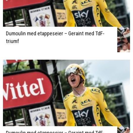
Dumoulin med etappeseier – Geraint med TdF-
triumf
Dumoulin med etappeseier – Geraint med TdF-