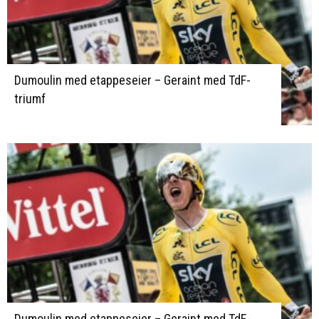
Dumoulin med etappeseier – Geraint med TdF-
triumf
Dumoulin med etappeseier – Geraint med TdF-