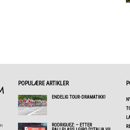
POPULÆRE ARTIKLER
P
ENDELIG TOUR-DRAMATIKK!
N
T
L
RODRIGUEZ: – ETTER
om
R
PALLPLASS I GIRO D’ITALIA VIL