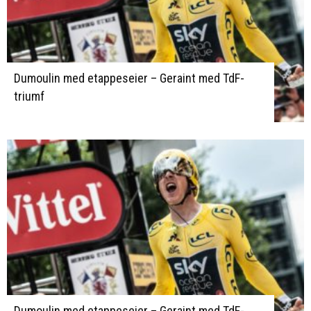
Dumoulin med etappeseier – Geraint med TdF-
triumf
Dumoulin med etappeseier – Geraint med TdF-