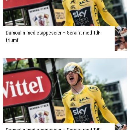
Dumoulin med etappeseier – Geraint med TdF-
triumf
Dumoulin med etappeseier – Geraint med TdF-