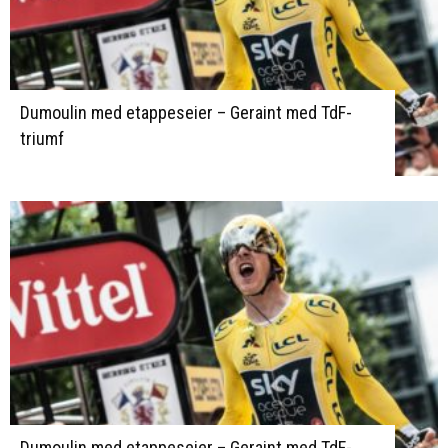
Dumoulin med etappeseier – Geraint med TdF-
triumf
Dumoulin med etappeseier – Geraint med TdF-