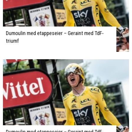
Dumoulin med etappeseier – Geraint med TdF-
triumf
Dumoulin med etappeseier – Geraint med TdF-